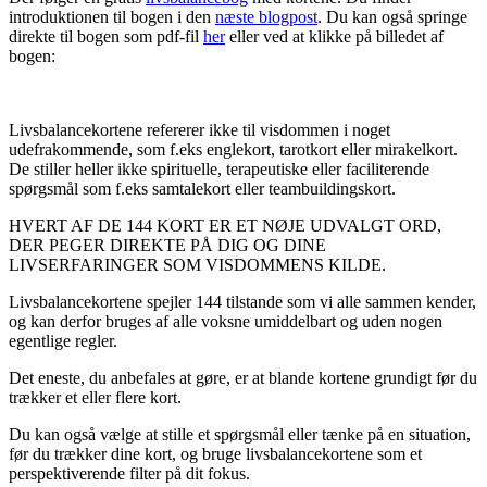
introduktionen til bogen i den
næste blogpost
. Du kan også springe
direkte til bogen som pdf-fil
her
eller ved at klikke på billedet af
bogen:
Livsbalancekortene refererer ikke til visdommen i noget
udefrakommende, som f.eks englekort, tarotkort eller mirakelkort.
De stiller heller ikke spirituelle, terapeutiske eller faciliterende
spørgsmål som f.eks samtalekort eller teambuildingskort.
HVERT AF DE 144 KORT ER ET NØJE UDVALGT ORD,
DER PEGER DIREKTE PÅ DIG OG DINE
LIVSERFARINGER SOM VISDOMMENS KILDE.
Livsbalancekortene spejler 144 tilstande som vi alle sammen kender,
og kan derfor bruges af alle voksne umiddelbart og uden nogen
egentlige regler.
Det eneste, du anbefales at gøre, er at blande kortene grundigt før du
trækker et eller flere kort.
Du kan også vælge at stille et spørgsmål eller tænke på en situation,
før du trækker dine kort, og bruge livsbalancekortene som et
perspektiverende filter på dit fokus.