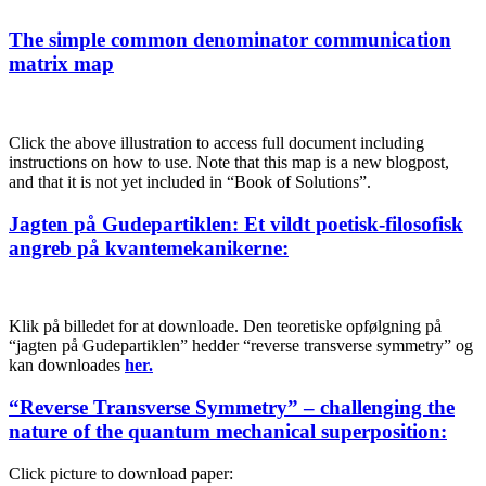
Posted
The simple common denominator communication
on
matrix map
Click the above illustration to access full document including
instructions on how to use. Note that this map is a new blogpost,
and that it is not yet included in “Book of Solutions”.
Posted
Jagten på Gudepartiklen: Et vildt poetisk-filosofisk
on
angreb på kvantemekanikerne:
Klik på billedet for at downloade. Den teoretiske opfølgning på
“jagten på Gudepartiklen” hedder “reverse transverse symmetry” og
kan downloades
her
.
Posted
“Reverse Transverse Symmetry” – challenging the
on
nature of the quantum mechanical superposition:
Click picture to download paper: