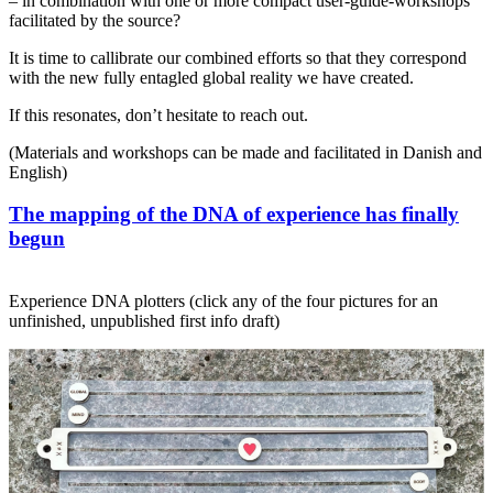
– in combination with one or more compact user-guide-workshops
facilitated by the source?
It is time to callibrate our combined efforts so that they correspond
with the new fully entagled global reality we have created.
If this resonates, don’t hesitate to reach out.
(Materials and workshops can be made and facilitated in Danish and
English)
Posted
The mapping of the DNA of experience has finally
on
begun
Experience DNA plotters (click any of the four pictures for an
unfinished, unpublished first info draft)