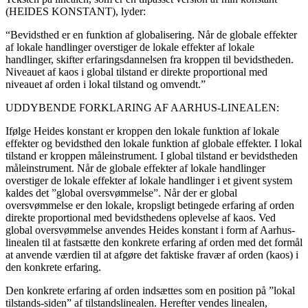
(HEIDES KONSTANT), lyder:
“Bevidsthed er en funktion af globalisering. Når de globale effekter
af lokale handlinger overstiger de lokale effekter af lokale
handlinger, skifter erfaringsdannelsen fra kroppen til bevidstheden.
Niveauet af kaos i global tilstand er direkte proportional med
niveauet af orden i lokal tilstand og omvendt.”
UDDYBENDE FORKLARING AF AARHUS-LINEALEN:
Ifølge Heides konstant er kroppen den lokale funktion af lokale
effekter og bevidsthed den lokale funktion af globale effekter. I lokal
tilstand er kroppen måleinstrument. I global tilstand er bevidstheden
måleinstrument. Når de globale effekter af lokale handlinger
overstiger de lokale effekter af lokale handlinger i et givent system
kaldes det ”global oversvømmelse”. Når der er global
oversvømmelse er den lokale, kropsligt betingede erfaring af orden
direkte proportional med bevidsthedens oplevelse af kaos. Ved
global oversvømmelse anvendes Heides konstant i form af Aarhus-
linealen til at fastsætte den konkrete erfaring af orden med det formål
at anvende værdien til at afgøre det faktiske fravær af orden (kaos) i
den konkrete erfaring.
Den konkrete erfaring af orden indsættes som en position på ”lokal
tilstands-siden” af tilstandslinealen. Herefter vendes linealen,