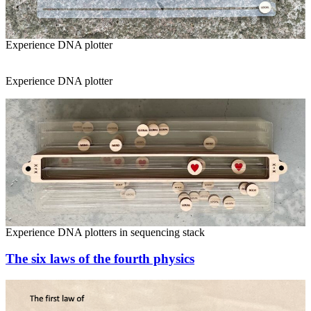
Experience DNA plotter
Experience DNA plotter
Experience DNA plotters in sequencing stack
Posted
The six laws of the fourth physics
on