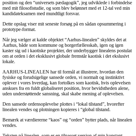
position og den “universets pædagogik”, jeg udviklede i forbindelse
med mit filosofistudie, og som blev belønnet med et 12-tal ved min
kandidateksamen med mundtligt forsvar.
Dette opslag viser mit seneste forsøg på en sådan opsummering i
prototype-format.
Når jeg vælger at kalde objektet “Aarhus-linealen” skyldes det at
Aarhus, både som kommune og borgerfællesskab, igen og igen
kaster sig ud i kaotiske projekter, der underbygger linealens postulat
om at orden i det eksklusivt globale fremstår kaotisk i det ekslusivt
lokale.
AARHUS-LINEALEN har til formål at illustrere, hvordan den
fysiske og forudsigelige sansede orden, vi normalt og instinktivt
oplever i vores hverdag, kan fortolkes som kaotisk, hvis oplevelsen
anskues fra en fuldt globaliseret position, hvor bevidstheden alene,
uden understøttende sansning, skal skabe mening af oplevelsen.
Den sansede ordensoplevelse plottes i “lokal tilstand”, hvorefter
linealen vendes og plotningen kopieres i “global tilstand.
Bemærk at værdiererne “kaos” og “orden” bytter plads, når linealen
vendes.
Teksten på linealen, som er en tilpasset version af min konstant