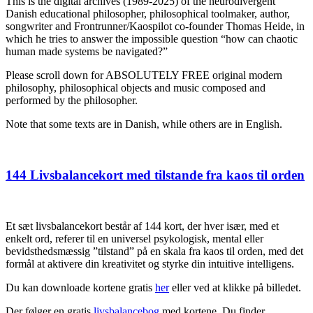
This is the digital archives (1989-2025) of the neurodivergent
Danish educational philosopher, philosophical toolmaker, author,
songwriter and Frontrunner/Kaospilot co-founder Thomas Heide, in
which he tries to answer the impossible question “how can chaotic
human made systems be navigated?”
Please scroll down for ABSOLUTELY FREE original modern
philosophy, philosophical objects and music composed and
performed by the philosopher.
Note that some texts are in Danish, while others are in English.
Posted
144 Livsbalancekort med tilstande fra kaos til orden
on
Et sæt livsbalancekort består af 144 kort, der hver især, med et
enkelt ord, referer til en universel psykologisk, mental eller
bevidsthedsmæssig ”tilstand” på en skala fra kaos til orden, med det
formål at aktivere din kreativitet og styrke din intuitive intelligens.
Du kan downloade kortene gratis
her
eller ved at klikke på billedet.
Der følger en gratis
livsbalancebog
med kortene. Du finder