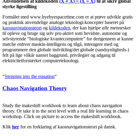
Anvendelsen af kildekoden
(X ≠ X) = (X = X)
til at sikre global
styrke ligestilling
Formålet med www.byebyespacetime.com er at prøve udvikle gratis
og praktisk anvendelige analoge teknologi-koncepter baseret på
kaosnavigationsteori
og
kildekoden
, der kan hjælpe
alle
mennesker
til opleve og bruge sig selv pro-aktivt som bevidste, autonome og
selvstyrende “biologiske kvantecomputere” for derigennem at kunne
matche enhver maskin-intelligens og tilgå, interagere med og
programmere den globale indvikling/det globale (sandsynligheds-)
felt på lige vilkår uanset baggrund, privilegier og adgang til
elektricitetforstærket computerteknologi.
“
Stepping into the equation
“
Posted
Chaos Navigation Theory
on
Study the makeshift workbook to learn about chaos navigation
theory. Or take it to the next level with a real life learning in chaos
workshop. Click on picture to access the makeshift workbook.
Klik
her
for en forklaring af kaosnavigationsteori på dansk.