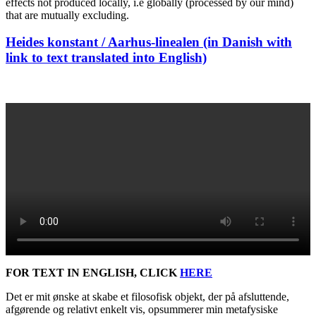
effects not produced locally, i.e globally (processed by our mind)
that are mutually excluding.
Posted
Heides konstant / Aarhus-linealen (in Danish with
on
link to text translated into English)
FOR TEXT IN ENGLISH, CLICK
HERE
Det er mit ønske at skabe et filosofisk objekt, der på afsluttende,
afgørende og relativt enkelt vis, opsummerer min metafysiske