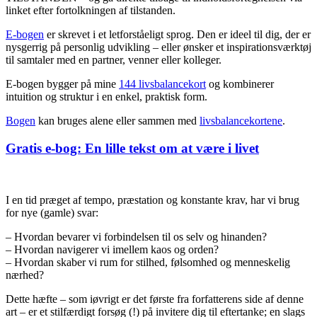
linket efter fortolkningen af tilstanden.
E-bogen
er skrevet i et letforståeligt sprog. Den er ideel til dig, der er
nysgerrig på personlig udvikling – eller ønsker et inspirationsværktøj
til samtaler med en partner, venner eller kolleger.
E-bogen bygger på mine
144 livsbalancekort
og kombinerer
intuition og struktur i en enkel, praktisk form.
Bogen
kan bruges alene eller sammen med
livsbalancekortene
.
Posted
Gratis e-bog: En lille tekst om at være i livet
on
I en tid præget af tempo, præstation og konstante krav, har vi brug
for nye (gamle) svar:
– Hvordan bevarer vi forbindelsen til os selv og hinanden?
– Hvordan navigerer vi imellem kaos og orden?
– Hvordan skaber vi rum for stilhed, følsomhed og menneskelig
nærhed?
Dette hæfte – som iøvrigt er det første fra forfatterens side af denne
art – er et stilfærdigt forsøg (!) på invitere dig til eftertanke; en slags