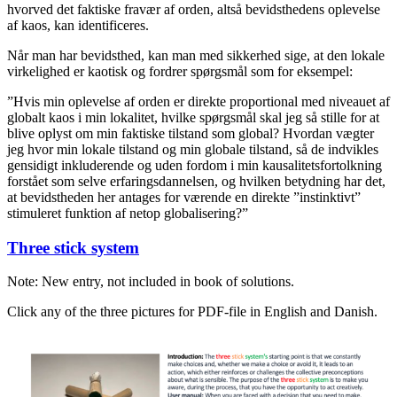
hvorved det faktiske fravær af orden, altså bevidsthedens oplevelse
af kaos, kan identificeres.
Når man har bevidsthed, kan man med sikkerhed sige, at den lokale
virkelighed er kaotisk og fordrer spørgsmål som for eksempel:
”Hvis min oplevelse af orden er direkte proportional med niveauet af
globalt kaos i min lokalitet, hvilke spørgsmål skal jeg så stille for at
blive oplyst om min faktiske tilstand som global? Hvordan vægter
jeg hvor min lokale tilstand og min globale tilstand, så de indvikles
gensidigt inkluderende og uden fordom i min kausalitetsfortolkning
forstået som selve erfaringsdannelsen, og hvilken betydning har det,
at bevidstheden her antages for værende en direkte ”instinktivt”
stimuleret funktion af netop globalisering?”
Posted
Three stick system
on
Note: New entry, not included in book of solutions.
Click any of the three pictures for PDF-file in English and Danish.