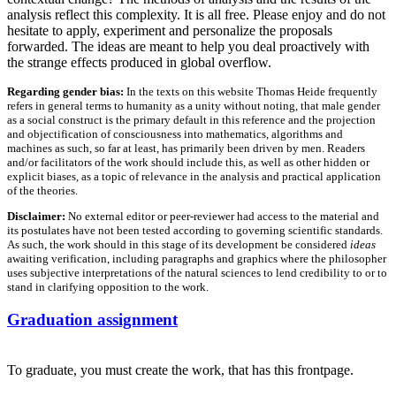
analysis reflect this complexity. It is all free. Please enjoy and do not
hesitate to apply, experiment and personalize the proposals
forwarded. The ideas are meant to help you deal proactively with
the strange effects produced in global overflow.
Regarding gender bias:
In the texts on this website Thomas Heide frequently
refers in general terms to humanity as a unity without noting, that male gender
as a social construct is the primary default in this reference and the projection
and objectification of consciousness into mathematics, algorithms and
machines as such, so far at least, has primarily been driven by men. Readers
and/or facilitators of the work should include this, as well as other hidden or
explicit biases, as a topic of relevance in the analysis and practical application
of the theories.
Disclaimer:
No external editor or peer-reviewer had access to the material and
its postulates have not been tested according to governing scientific standards.
As such, the work should in this stage of its development be considered
ideas
awaiting verification, including paragraphs and graphics where the philosopher
uses subjective interpretations of the natural sciences to lend credibility to or to
stand in clarifying opposition to the work.
Posted
Graduation assignment
on
To graduate, you must create the work, that has this frontpage.