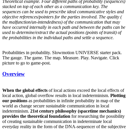
Theoretical example. Four different paths of probability (sequences)
stacked on top of each other as a communication key. The
sequences can be used to prescribe ideal communicative styles and
objective references/pointers for the parties involved. The quality (
the malfunction/un-intendedness) of the communication that may
have occurred internally in each path and between the paths can be
used to determine/extract the actual positions (points of transit) of
the probabilities in the individual paths and settle a sequence.
Probabilities in probability. Slowmotion UNIVERSE starter pack.
The gauge. The game. The map. Measure. Play. Navigate. Click
picture to go to game-post.
Posted
Overview
on
When the global effects
of local actions exceed the local effects of
local action, global overflow results in local indeterminism.
Plotting
our positions
as probabilities in infinite probability in map of the
world as change secure sustainable communication in local
indeterminism.
21st century philosophy (spacetime mechanics)
provides the theoretical foundation
for researching the possibility
of creating sustainable communication in indeterminate local
everyday reality in the form of the DNA-sequencer of the subjective