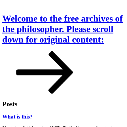
Skip
to
content
Welcome to the free archives of
the philosopher. Please scroll
down for original content:
Scroll
down
to
content
Posts
Posted
What is this?
on