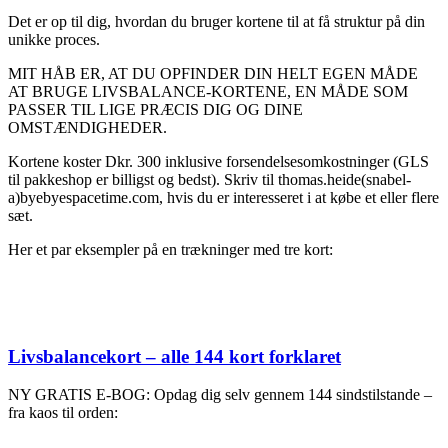
Det er op til dig, hvordan du bruger kortene til at få struktur på din
unikke proces.
MIT HÅB ER, AT DU OPFINDER DIN HELT EGEN MÅDE
AT BRUGE LIVSBALANCE-KORTENE, EN MÅDE SOM
PASSER TIL LIGE PRÆCIS DIG OG DINE
OMSTÆNDIGHEDER.
Kortene koster Dkr. 300 inklusive forsendelsesomkostninger (GLS
til pakkeshop er billigst og bedst). Skriv til thomas.heide(snabel-
a)byebyespacetime.com, hvis du er interesseret i at købe et eller flere
sæt.
Her et par eksempler på en trækninger med tre kort:
Posted
Livsbalancekort – alle 144 kort forklaret
on
NY GRATIS E-BOG: Opdag dig selv gennem 144 sindstilstande –
fra kaos til orden: